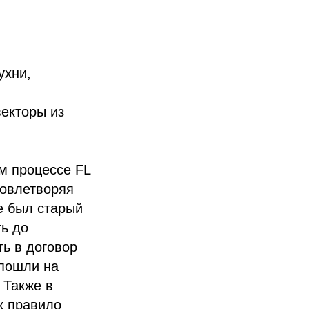
ухни,
векторы из
м процессе FL
довлетворяя
е был старый
ь до
ь в договор
 пошли на
 Также в
к правило