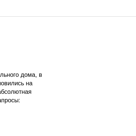
льного дома, в
новились на
 абсолютная
апросы: