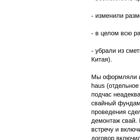
- изменили разм
- в целом всю р
- убрали из сме
Китая).
Мы оформляли ип
haus (отдельное
подчас неадеква
свайный фундам
проведения сдел
демонтаж свай. 
встречу и включ
договор включил