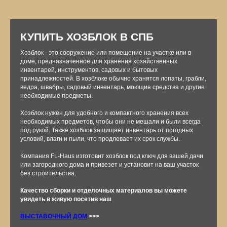
КУПИТЬ ХОЗБЛОК В СПБ
Хозблок - это сооружение или помещение на участке или в
доме, предназначенное для хранения хозяйственных
инвентарей, инструментов, садовых и бытовых
принадлежностей. В хозблоке обычно хранятся лопаты, грабли,
ведра, швабры, садовый инвентарь, моющие средства и другие
необходимые предметы.
Хозблок нужен для удобного и компактного хранения всех
необходимых предметов, чтобы они не мешали и были всегда
под рукой. Также хозблок защищает инвентарь от погодных
условий, влаги и пыли, что продлевает их срок службы.
Компания FL-Haus изготовит хозблок под ключ для вашей дачи
или загородного дома и привезет и установит на ваш участок
Подписывайтесь на
без строительства.
наши социальные
Качество сборки и отделочных материалов вы можете
сети
увидеть в живую посетив наш
И будьте в курсе
самых
актуальных новостей о
ВЫСТАВОЧНЫЙ ДОМ
>>>
модульных домах