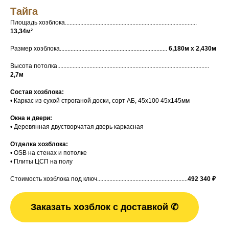
Тайга
Площадь хозблока......................................................................................
13,34м²
Размер хозблока......................................................................
6,180м х 2,430м
Высота потолка...................................................................................................
2,7м
Состав хозблока:
• Каркас из сухой строганой доски, сорт АБ, 45х100 45х145мм
Окна и двери:
• Деревянная двустворчатая дверь каркасная
Отделка хозблока:
• OSB на стенах и потолке
• Плиты ЦСП на полу
Стоимость хозблока под ключ...........................................................
492 340
₽
Заказать хозблок с доставкой ✆