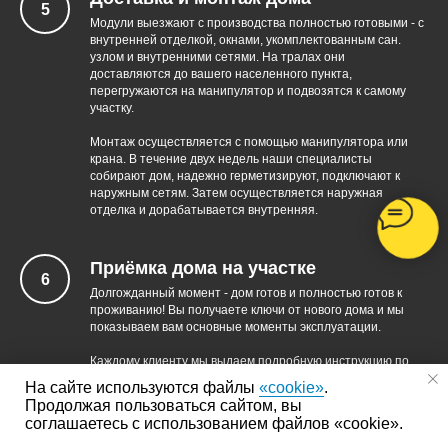
Модули выезжают с производства полностью готовыми - с
внутренней отделкой, окнами, укомплектованным сан.
узлом и внутренними сетями. На тралах они
доставляются до вашего населенного пункта,
перегружаются на манипулятор и подвозятся к самому
участку.
Монтаж осуществляется с помощью манипулятора или
крана. В течение двух недель наши специалисты
собирают дом, надежно герметизируют, подключают к
наружным сетям. Затем осуществляется наружная
12:54
отделка и дорабатывается внутренняя.
Приёмка дома на участке
Долгожданный момент - дом готов и полностью готов к
проживанию! Вы получаете ключи от нового дома и мы
показываем вам основные моменты эксплуатации.
Каждому клиенту мы выдаем подробную инструкцию по
эксплуатации дома и контактный телефон нашей
На сайте используются файлы
«cookie»
.
сервисной службы – она работает как по гарантийным, так
Продолжая пользоваться сайтом, вы
и по негарантийным обращениям.
соглашаетесь с использованием файлов «cookie».