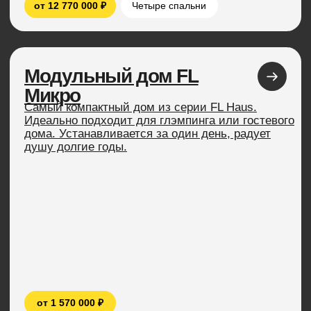
больше клиентов и увеличить загрузку.
Одноэтажные
модульные дома
- это инновационное решение для всех, кто
мечтает о своем собственном доме. Сочетая в
себе простоту и функциональность, эти дома
станут отличным выбором для семейных пар,
самостоятельно живущих людей или пожилых
людей.
Одно из главных преимуществ такого типа
домов - их быстрая сборка и разборка.
Благодаря технологии модульности, каждый
дом состоит из набора отдельных блоков,
которые могут быть легко собраны на месте
или перемещены в другое место по вашему