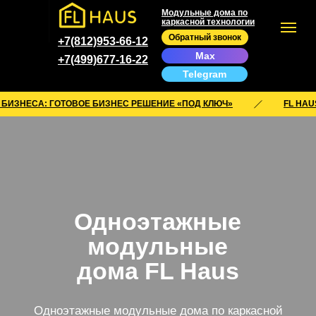
Модульные дома по
каркасной технологии
Обратный звонок
+7(812)953-66-12
Max
+7(499)677-16-22
Telegram
: ГОТОВОЕ БИЗНЕС РЕШЕНИЕ «ПОД КЛЮЧ»
FL HAUS ДЛЯ БИ
Одноэтажные
модульные
дома FL Haus
Одноэтажные модульные дома по каркасной
технологии для
круглогодичного проживания. Собираются на теплом
производстве и в готовом виде привозятся на
участок.
Выставочный дом в СПБ