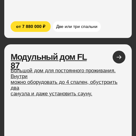
Модульный дом
FL Next 125
Самый большой дом из серии FL Haus.
Современный, теплый и вместительный.
Максимум пространства для вашей семьи.
от 12 770 000 ₽
Четыре спальни
Модульный дом FL
Микро
Самый компактный дом из серии FL Haus.
Идеально подходит для глэмпинга или гостевого
дома. Устанавливается за один день, радует
душу долгие годы.