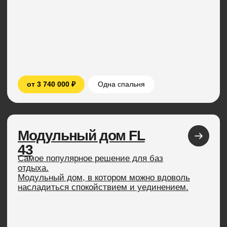
51
Идеальное решение для небольшой семьи.
Современный, стильный и эргономичный
дом, в котором можно жить круглый год.
от 5 570 000 ₽
Одна или две спальни
Модульный дом FL
65
Самый популярный дом. Мы построили
более
100 домов этой площади. Отличное
решение
для дачи или постоянного проживания