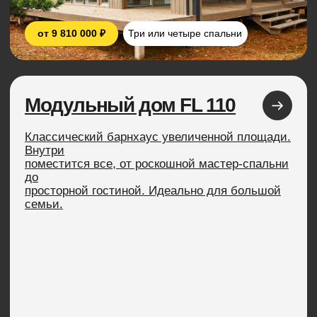
Модульные сауны
Финские сауны на базе модульных домов.
Большой выбор решений, от компактных
отдельно
стоящих конструкций, до комфортабельных
помещений внутри дома.
от 1 000 000 ₽
Хозблоки для дачи
Качественные и стильные хозблоки для
хранения
инвентаря. Быстрая установка и надежная
конструкция позволяет организовать
лаконичный