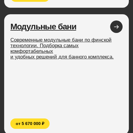
желанию. Это особенно полезно для тех, кто
хочет иметь свой собственный дом, но не
может или не хочет привязываться к одному
месту.
Наши одноэтажные модульные дома доступны
в различных конфигурациях и размерах, чтобы
соответствовать вашим потребностям и
предпочтениям.
Одноэтажные
модульные
дома в
ипотеку!
Мы предусмотрели возможность
покупки дома в ипотеку. Заполните
заявку и получите подробную
информацию об условиях и
оформлении.