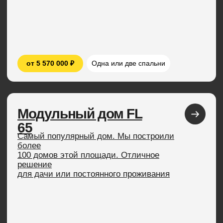
Модульный дом FL
87
Большой дом для постоянного проживания.
Внутри
можно оборудовать до 4 спален, обустроить
два
санузла и даже установить сауну.
от 7 750 000 ₽
Три или четыре спальни
Модульный дом
FL Next 103
Просторный модульный дом из линейки FL
Next.
Современный, теплый и невероятно
вместительный.
Отлично подходит для многодетных семей.