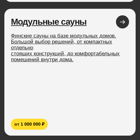
+7
Отправить
3D-ТУР
Прогуляйтесь по FL
не выходя из дома
3D-тур по самому популярному дому FL 65. На
этой
виртуальной прогулке вы сможете ознакомиться с
каждым уголком нашего дома, рассмотреть
интерьер
и ощутить атмосферу уюта и комфорта.