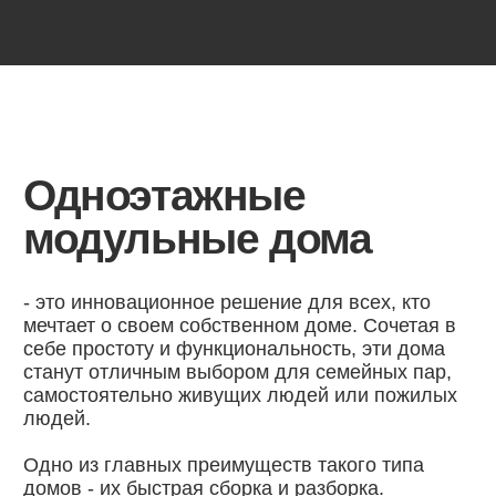
5.0
рейтинг на Яндекс.Картах
по мнению 500 + покупателей
Что говорят
о нас счастливые
обладатели домов
Каждый месяц довольных
семей становится все
больше!
Читать
отзывы