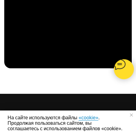
На сайте используются файлы
«cookie»
.
FL-Haus в Москве
Продолжая пользоваться сайтом, вы
+7(499)677-16-22
соглашаетесь с использованием файлов «cookie».
Мытищи, Ярмарочная улица, Выставка малоэтажного