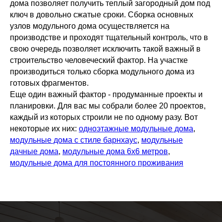
дома позволяет получить теплый загородный дом под
Оставьте свой номер телефона, наш менеджер
ключ в довольно сжатые сроки. Сборка основных
свяжется
с вами и ответит на все интересующие вопросы
узлов модульного дома осуществляется на
производстве и проходят тщательный контроль, что в
+7
свою очередь позволяет исключить такой важный в
строительство человеческий фактор. На участке
Я согласен с
политикой конфиденциальности
производиться только сборка модульного дома из
готовых фрагментов.
Отправить
Еще один важный фактор - продуманные проекты и
планировки. Для вас мы собрали более 20 проектов,
каждый из которых строили не по одному разу. Вот
некоторые их них:
одноэтажные модульные дома
,
модульные дома с стиле барнхаус
,
модульные
дачные дома
,
модульные дома 6х6 метров
,
модульные дома для постоянного проживания