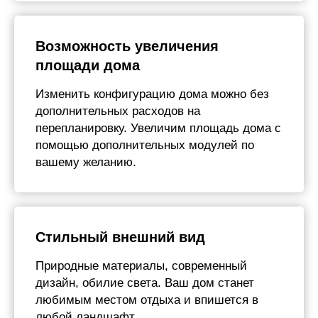
Возможность увеличения
площади дома
Изменить конфигурацию дома можно без
дополнительных расходов на
перепланировку. Увеличим площадь дома с
помощью дополнительных модулей по
вашему желанию.
Подписывайтесь на
наши социальные
Стильный внешний вид
сети
И будьте в курсе
самых
Природные материалы, современный
актуальных новостей о
дизайн, обилие света. Ваш дом станет
модульных домах
любимым местом отдыха и впишется в
любой ландшафт.