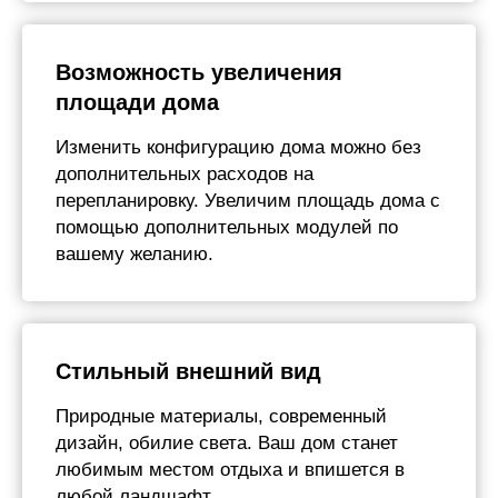
Возможность увеличения
площади дома
Изменить конфигурацию дома можно без
дополнительных расходов на
перепланировку. Увеличим площадь дома с
помощью дополнительных модулей по
вашему желанию.
Подписывайтесь на
наши социальные
Стильный внешний вид
сети
И будьте в курсе
самых
Природные материалы, современный
актуальных новостей о
дизайн, обилие света. Ваш дом станет
модульных домах
любимым местом отдыха и впишется в
любой ландшафт.