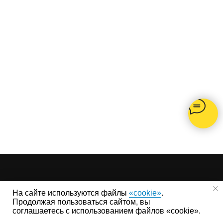
На сайте используются файлы
«cookie»
.
FL-Haus в Москве
Продолжая пользоваться сайтом, вы
+7(499)677-16-22
соглашаетесь с использованием файлов «cookie».
Мытищи, Ярмарочная улица, Выставка малоэтажного