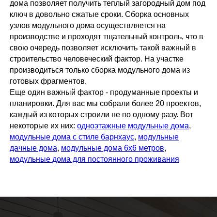
дома позволяет получить теплый загородный дом под
Оставьте свой номер телефона, наш менеджер
ключ в довольно сжатые сроки. Сборка основных
свяжется
с вами и ответит на все интересующие вопросы
узлов модульного дома осуществляется на
производстве и проходят тщательный контроль, что в
+7
свою очередь позволяет исключить такой важный в
строительство человеческий фактор. На участке
Я согласен с
политикой конфиденциальности
производиться только сборка модульного дома из
готовых фрагментов.
Отправить
Еще один важный фактор - продуманные проекты и
планировки. Для вас мы собрали более 20 проектов,
каждый из которых строили не по одному разу. Вот
некоторые их них:
одноэтажные модульные дома
,
модульные дома с стиле барнхаус
,
модульные
дачные дома
,
модульные дома 6х6 метров
,
модульные дома для постоянного проживания